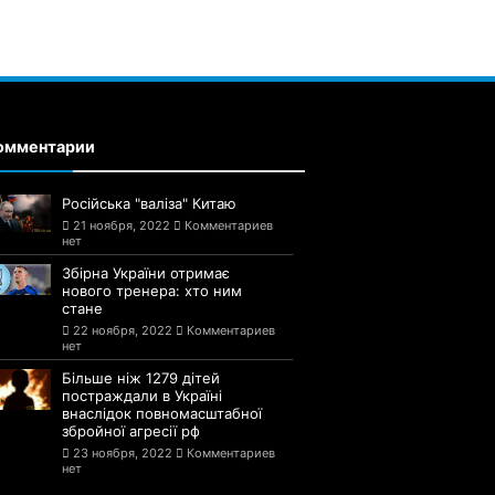
омментарии
Російська "валіза" Китаю
21 ноября, 2022
Комментариев
нет
Збірна України отримає
нового тренера: хто ним
стане
22 ноября, 2022
Комментариев
нет
Більше ніж 1279 дітей
постраждали в Україні
внаслідок повномасштабної
збройної агресії рф
23 ноября, 2022
Комментариев
нет