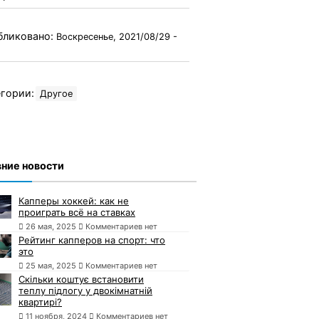
бликовано:
Воскресенье, 2021/08/29 -
гории:
Другое
ние новости
Капперы хоккей: как не
проиграть всё на ставках
26 мая, 2025
Комментариев нет
Рейтинг капперов на спорт: что
это
25 мая, 2025
Комментариев нет
Скільки коштує встановити
теплу підлогу у двокімнатній
квартирі?
11 ноября, 2024
Комментариев нет