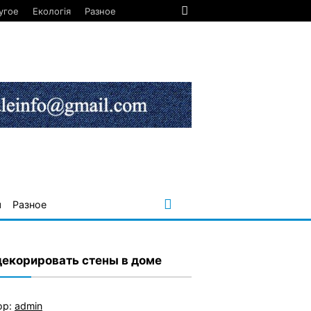
угое
Екологія
Разное
я
Разное
декорировать стены в доме
ор:
admin