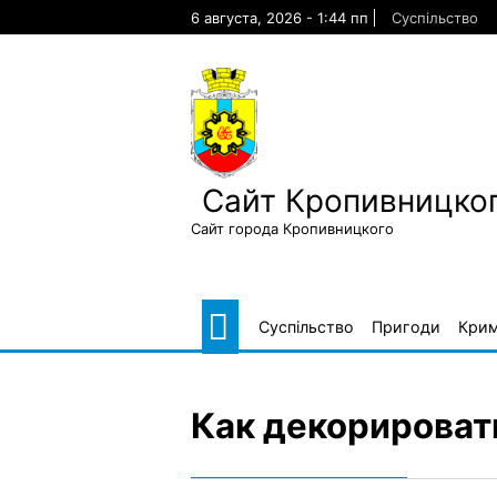
Skip
6 августа, 2026 - 1:44 пп
Суспільство
to
content
Сайт Кропивницког
Сайт города Кропивницкого
Суспільство
Пригоди
Крим
Как декорироват