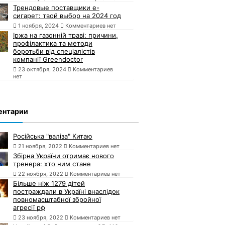
Трендовые поставщики e-
сигарет: твой выбор на 2024 год
1 ноября, 2024
Комментариев нет
Іржа на газонній траві: причини,
профілактика та методи
боротьби від спеціалістів
компанії Greendoctor
23 октября, 2024
Комментариев
нет
ентарии
Російська "валіза" Китаю
21 ноября, 2022
Комментариев нет
Збірна України отримає нового
тренера: хто ним стане
22 ноября, 2022
Комментариев нет
Більше ніж 1279 дітей
постраждали в Україні внаслідок
повномасштабної збройної
агресії рф
23 ноября, 2022
Комментариев нет