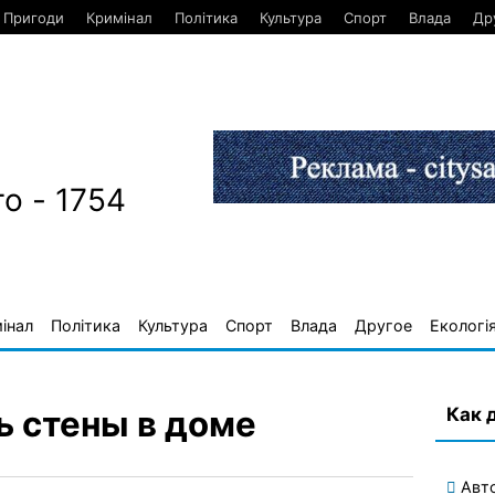
Пригоди
Кримінал
Політика
Культура
Спорт
Влада
Др
о - 1754
інал
Політика
Культура
Спорт
Влада
Другое
Екологі
Как 
ь стены в доме
Авт