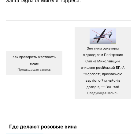
Santa Digna от Мигеля Торреса.
Зенітним ракетним
підрозділом Повітряних
Как проверить жесткость
Сил на Миколаївщині
воды
знищено російський БПлА
Предыдущая запись
“Форпост”, приблизною
вартістю 7 мільйонів
доларів, — Генштаб
Следующая запись
Где делают розовые вина