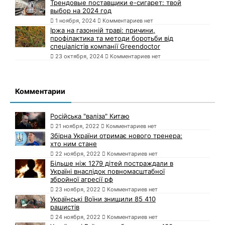
Трендовые поставщики e-сигарет: твой
выбор на 2024 год
1 ноября, 2024
Комментариев нет
Іржа на газонній траві: причини,
профілактика та методи боротьби від
спеціалістів компанії Greendoctor
23 октября, 2024
Комментариев нет
Комментарии
Російська "валіза" Китаю
21 ноября, 2022
Комментариев нет
Збірна України отримає нового тренера:
хто ним стане
22 ноября, 2022
Комментариев нет
Більше ніж 1279 дітей постраждали в
Україні внаслідок повномасштабної
збройної агресії рф
23 ноября, 2022
Комментариев нет
Українські Воїни знищили 85 410
рашистів
24 ноября, 2022
Комментариев нет