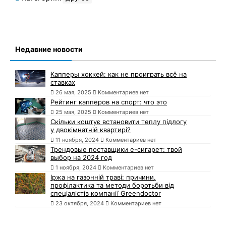
Недавние новости
Капперы хоккей: как не проиграть всё на
ставках
26 мая, 2025
Комментариев нет
Рейтинг капперов на спорт: что это
25 мая, 2025
Комментариев нет
Скільки коштує встановити теплу підлогу
у двокімнатній квартирі?
11 ноября, 2024
Комментариев нет
Трендовые поставщики e-сигарет: твой
выбор на 2024 год
1 ноября, 2024
Комментариев нет
Іржа на газонній траві: причини,
профілактика та методи боротьби від
спеціалістів компанії Greendoctor
23 октября, 2024
Комментариев нет