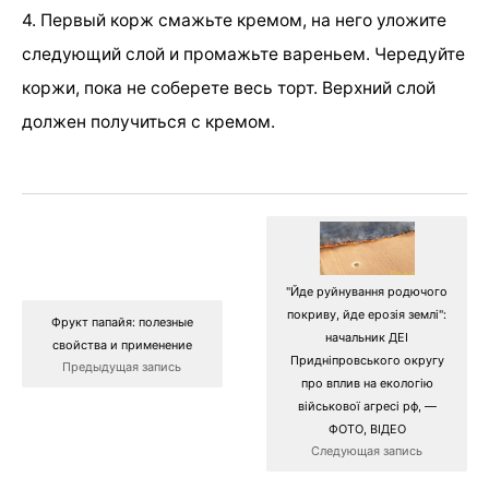
4. Первый корж смажьте кремом, на него уложите
следующий слой и промажьте вареньем. Чередуйте
коржи, пока не соберете весь торт. Верхний слой
должен получиться с кремом.
"Йде руйнування родючого
покриву, йде ерозія землі":
Фрукт папайя: полезные
начальник ДЕІ
свойства и применение
Придніпровського округу
Предыдущая запись
про вплив на екологію
військової агресі рф, —
ФОТО, ВІДЕО
Следующая запись