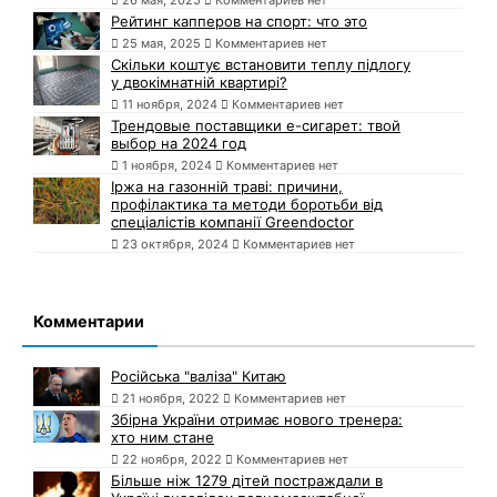
26 мая, 2025
Комментариев нет
Рейтинг капперов на спорт: что это
25 мая, 2025
Комментариев нет
Скільки коштує встановити теплу підлогу
у двокімнатній квартирі?
11 ноября, 2024
Комментариев нет
Трендовые поставщики e-сигарет: твой
выбор на 2024 год
1 ноября, 2024
Комментариев нет
Іржа на газонній траві: причини,
профілактика та методи боротьби від
спеціалістів компанії Greendoctor
23 октября, 2024
Комментариев нет
Комментарии
Російська "валіза" Китаю
21 ноября, 2022
Комментариев нет
Збірна України отримає нового тренера:
хто ним стане
22 ноября, 2022
Комментариев нет
Більше ніж 1279 дітей постраждали в