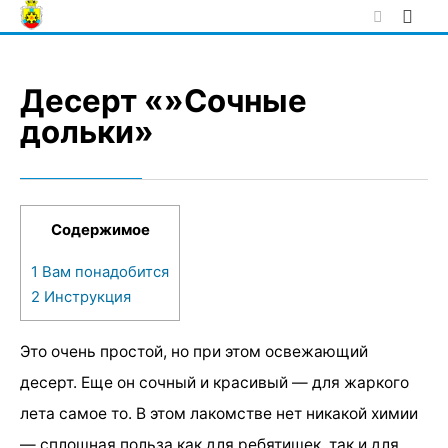
Skip
to
content
Десерт «»Сочные
дольки»
Содержимое
1
Вам понадобится
2
Инструкция
Это очень простой, но при этом освежающий
десерт. Еще он сочный и красивый — для жаркого
лета самое то. В этом лакомстве нет никакой химии
— сплошная польза как для ребятишек, так и для