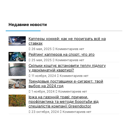
Недавние новости
Капперы хоккей: как не проиграть всё на
ставках
26 мая, 2025
Комментариев нет
Рейтинг капперов на спорт: что это
25 мая, 2025
Комментариев нет
Скільки коштує встановити теплу підлогу
у двокімнатній квартирі?
11 ноября, 2024
Комментариев нет
Трендовые поставщики e-сигарет: твой
выбор на 2024 год
1 ноября, 2024
Комментариев нет
Іржа на газонній траві: причини,
профілактика та методи боротьби від
спеціалістів компанії Greendoctor
23 октября, 2024
Комментариев нет