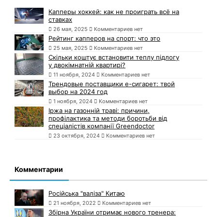
Капперы хоккей: как не проиграть всё на
ставках
26 мая, 2025
Комментариев нет
Рейтинг капперов на спорт: что это
25 мая, 2025
Комментариев нет
Скільки коштує встановити теплу підлогу
у двокімнатній квартирі?
11 ноября, 2024
Комментариев нет
Трендовые поставщики e-сигарет: твой
выбор на 2024 год
1 ноября, 2024
Комментариев нет
Іржа на газонній траві: причини,
профілактика та методи боротьби від
спеціалістів компанії Greendoctor
23 октября, 2024
Комментариев нет
Комментарии
Російська "валіза" Китаю
21 ноября, 2022
Комментариев нет
Збірна України отримає нового тренера: