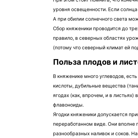
уровня освещенности. Если солнца
А при обилии солнечного света мо
Сбор княженики проводится до трех 
правило, в северных областях уро
(потому что северный климат ей по
Польза плодов и лис
В княженике много углеводов, есть
кислоты, дубильные вещества (тани
ягодах (как, впрочем, и в листьях)
флавоноиды.
Ягодки княженики допускается прин
переработанном виде. Они вполне 
разнообразных наливок и соков. На