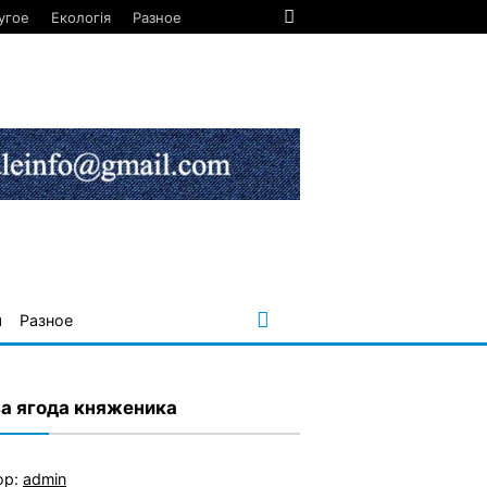
угое
Екологія
Разное
я
Разное
за ягода княженика
ор:
admin