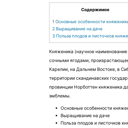
Содержимое
1
Основные особенности княженик
2
Выращивание на даче
3
Польза плодов и листочков княж
Княженика (научное наименование 
сочными ягодами, произрастающее 
Карелии, на Дальнем Востоке, в Си
территории скандинавских государс
провинции Норботтен княженика да
эмблемы.
Основные особенности княже
Выращивание на даче
Польза плодов и листочков к