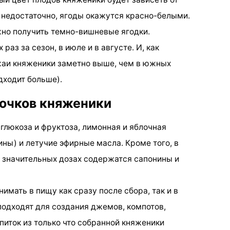
 недостаточно, ягоды окажутся красно-белыми.
жно получить темно-вишневые ягодки.
раз за сезон, в июле и в августе. И, как
жаи княженики заметно выше, чем в южных
дходит больше).
точков княженики
 глюкоза и фруктоза, лимонная и яблочная
ны) и летучие эфирные масла. Кроме того, в
 в значительных дозах содержатся сапонины и
имать в пищу как сразу после сбора, так и в
подходят для создания джемов, компотов,
питок из только что собранной княженики