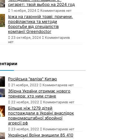
сигарет: твой выбор на 2024 год
1 ноября, 2024
Комментариев нет
Іржа на газонній траві: причини,
профілактика та методи
боротьби від спеціалістів
компанії Greendoctor
23 октября, 2024
Комментариев
нет
ентарии
Російська "валіза" Китаю
21 ноября, 2022
Комментариев нет
Збірна України отримає нового
тренера: хто ним стане
22 ноября, 2022
Комментариев нет
Більше ніж 1279 дітей
постраждали в Україні внаслідок
повномасштабної збройної
агресії рф
23 ноября, 2022
Комментариев нет
Українські Воїни знищили 85 410