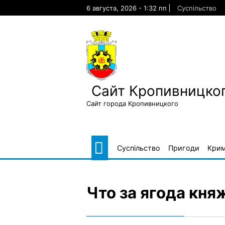
Skip
6 августа, 2026 - 1:32 пп
Суспільство
to
content
Сайт Кропивницког
Сайт города Кропивницкого
Суспільство
Пригоди
Крим
Что за ягода кня