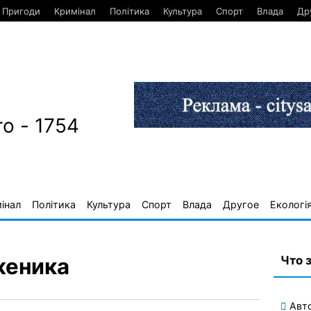
Пригоди
Кримінал
Політика
Культура
Спорт
Влада
Др
о - 1754
інал
Політика
Культура
Спорт
Влада
Другое
Екологі
Что 
женика
Авт