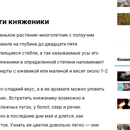
ти княженики
енькое растение-многолетник с ползучим
емле на глубине до двадцати пяти
твящиеся стебли, а так называемые усы это
Комм
няженики в определенной степени напоминают
ерты с ежевикой или малиной и весит около 1–2
то-сладкий вкус, а в ее аромате можно уловить
нас. Встретить княженику возможно в
лажных лугах, у болот, озер и речек.
о в последние дни мая и длится, как
уток. Узнать ее цветки довольно легко — они