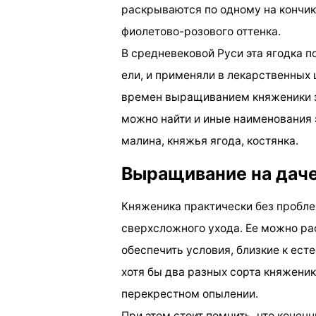
раскрываются по одному на кончик
фиолетово-розового оттенка.
В средневековой Руси эта ягодка 
ели, и применяли в лекарственных 
времен выращиванием княженики з
можно найти и иные наименования 
малина, княжья ягода, костянка.
Выращивание на дач
Княженика практически без пробле
сверхсложного ухода. Ее можно рас
обеспечить условия, близкие к ес
хотя бы два разных сорта княженик
перекрестном опылении.
При этом стоит помнить, что конеч