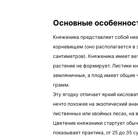
Основные особеннос
Княженика представляет собой низ
корневищем (оно располагается в з
сантиметров). Княженика имеет ве
растение не формирует. Листики к
земляничные, а плод имеет общие ч
грамм.
Эту ягодку отличает яркий кислова
нечто похожее на экзотический ана
лиственных или хвойных лесах, на в
Цветение княженики стартует обычн
показывает практика, от 25 до 35 с