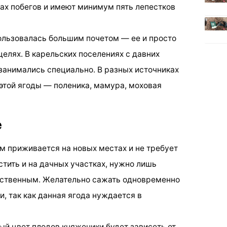
ах побегов и имеют минимум пять лепестков
пользовалась большим почетом — ее и просто
целях. В карельских поселениях с давних
анимались специально. В разных источниках
этой ягоды — поленика, мамура, моховая
е
м приживается на новых местах и не требует
тить и на дачных участках, нужно лишь
тественным. Желательно сажать одновременно
и, так как данная ягода нуждается в
ный цвет плодов княженики будет зависеть от