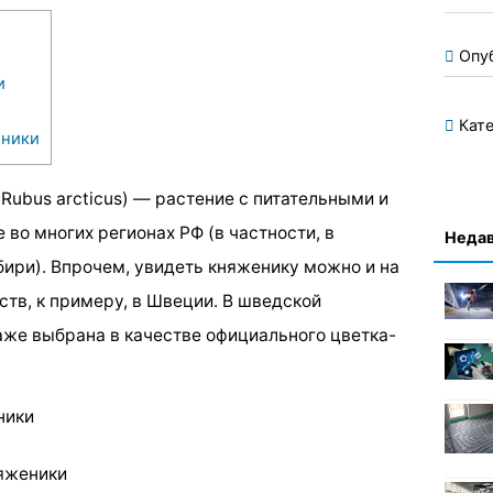
Опу
и
Кате
еники
Rubus arcticus) — растение с питательными и
во многих регионах РФ (в частности, в
Недав
бири). Впрочем, увидеть княженику можно и на
тв, к примеру, в Швеции. В шведской
же выбрана в качестве официального цветка-
ники
няженики