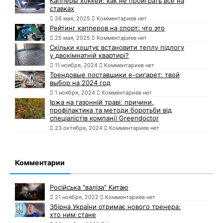
Капперы хоккей: как не проиграть всё на
ставках
26 мая, 2025
Комментариев нет
Рейтинг капперов на спорт: что это
25 мая, 2025
Комментариев нет
Скільки коштує встановити теплу підлогу
у двокімнатній квартирі?
11 ноября, 2024
Комментариев нет
Трендовые поставщики e-сигарет: твой
выбор на 2024 год
1 ноября, 2024
Комментариев нет
Іржа на газонній траві: причини,
профілактика та методи боротьби від
спеціалістів компанії Greendoctor
23 октября, 2024
Комментариев нет
Комментарии
Російська "валіза" Китаю
21 ноября, 2022
Комментариев нет
Збірна України отримає нового тренера:
хто ним стане