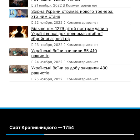
21 ноября, 2022
Комментариев нет
Збірна України отримає нового тренера:
хто ним стане
22 ноября, 2022
Комментариев нет
Більше ніж 1279 дітей постраждали в
Україні внаслідок повномасштабної
збройної агресії рф
23 ноября, 2022
Комментариев нет
Українські Воїни знищили 85 410
рашистів
24 ноября, 2022
Комментариев нет
Українські Воїни за добу знищили 430
рашистів
25 ноября, 2022
Комментариев нет
Сайт Кропивницкого — 1754