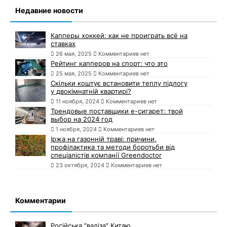
Недавние новости
Капперы хоккей: как не проиграть всё на
ставках
26 мая, 2025
Комментариев нет
Рейтинг капперов на спорт: что это
25 мая, 2025
Комментариев нет
Скільки коштує встановити теплу підлогу
у двокімнатній квартирі?
11 ноября, 2024
Комментариев нет
Трендовые поставщики e-сигарет: твой
выбор на 2024 год
1 ноября, 2024
Комментариев нет
Іржа на газонній траві: причини,
профілактика та методи боротьби від
спеціалістів компанії Greendoctor
23 октября, 2024
Комментариев нет
Комментарии
Російська "валіза" Китаю