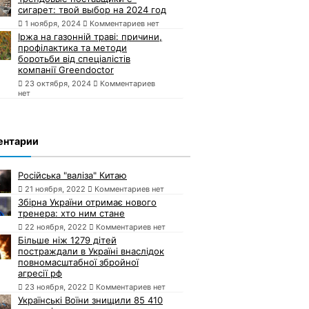
сигарет: твой выбор на 2024 год
1 ноября, 2024
Комментариев нет
Іржа на газонній траві: причини,
профілактика та методи
боротьби від спеціалістів
компанії Greendoctor
23 октября, 2024
Комментариев
нет
ентарии
Російська "валіза" Китаю
21 ноября, 2022
Комментариев нет
Збірна України отримає нового
тренера: хто ним стане
22 ноября, 2022
Комментариев нет
Більше ніж 1279 дітей
постраждали в Україні внаслідок
повномасштабної збройної
агресії рф
23 ноября, 2022
Комментариев нет
Українські Воїни знищили 85 410