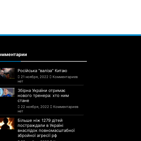
омментарии
Російська "валіза" Китаю
21 ноября, 2022
Комментариев
нет
Збірна України отримає
нового тренера: хто ним
стане
22 ноября, 2022
Комментариев
нет
Більше ніж 1279 дітей
постраждали в Україні
внаслідок повномасштабної
збройної агресії рф