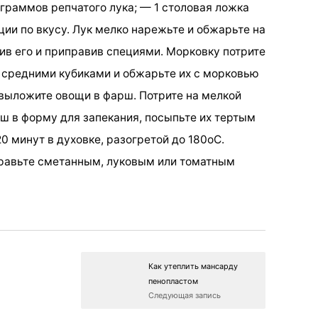
граммов репчатого лука; — 1 столовая ложка
ции по вкусу. Лук мелко нарежьте и обжарьте на
ив его и приправив специями. Морковку потрите
е средними кубиками и обжарьте их с морковью
 выложите овощи в фарш. Потрите на мелкой
рш в форму для запекания, посыпьте их тертым
0 минут в духовке, разогретой до 180оС.
правьте сметанным, луковым или томатным
Как утеплить мансарду
пенопластом
Следующая запись