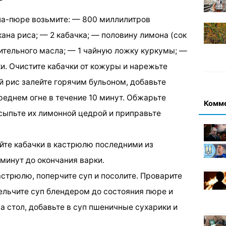
па-пюре возьмите: — 800 миллилитров
ана риса; — 2 кабачка; — половину лимона (сок
тительного масла; — 1 чайную ложку куркумы; —
и. Очистите кабачки от кожуры и нарежьте
й рис залейте горячим бульоном, добавьте
реднем огне в течение 10 минут. Обжарьте
Комм
осыпьте их лимонной цедрой и приправьте
йте кабачки в кастрюлю последними из
минут до окончания варки.
стрюлю, поперчите суп и посолите. Проварите
мельчите суп блендером до состояния пюре и
на стол, добавьте в суп пшеничные сухарики и