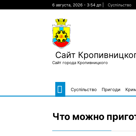
Skip
6 августа, 2026 - 3:54 дп
Суспільство
to
content
Сайт Кропивницког
Сайт города Кропивницкого
Суспільство
Пригоди
Крим
Что можно пригот