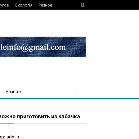
угое
Екологія
Разное
я
Разное
можно приготовить из кабачка
ор:
admin