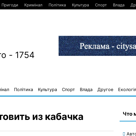
Пригоди
Кримінал
Політика
Культура
Спорт
Влада
Др
о - 1754
інал
Політика
Культура
Спорт
Влада
Другое
Екологі
Что 
овить из кабачка
Авт