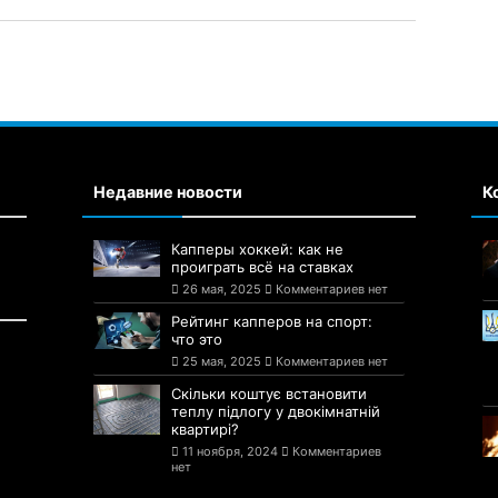
Недавние новости
К
Капперы хоккей: как не
проиграть всё на ставках
26 мая, 2025
Комментариев нет
Рейтинг капперов на спорт:
что это
25 мая, 2025
Комментариев нет
Скільки коштує встановити
теплу підлогу у двокімнатній
квартирі?
11 ноября, 2024
Комментариев
нет