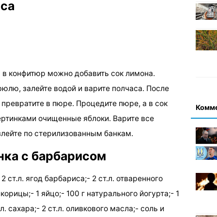
иса
а в конфитюр можно добавить сок лимона.
юлю, залейте водой и варите полчаса. После
 превратите в пюре. Процедите пюре, а в сок
Комм
ертинками очищенные яблоки. Варите все
злейте по стерилизованным банкам.
нка с барбарисом
2 ст.л. ягод барбариса;- 2 ст.л. отваренного
й корицы;- 1 яйцо;- 100 г натурального йогурта;- 1
л. сахара;- 2 ст.л. оливкового масла;- соль и