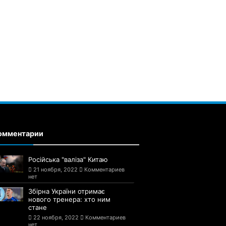
омментарии
Російська "валіза" Китаю
21 ноября, 2022
Комментариев
нет
Збірна України отримає
нового тренера: хто ним
стане
22 ноября, 2022
Комментариев
нет