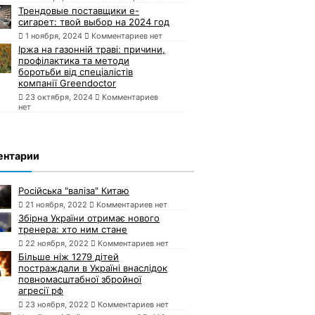
Трендовые поставщики e-
сигарет: твой выбор на 2024 год
1 ноября, 2024
Комментариев нет
Іржа на газонній траві: причини,
профілактика та методи
боротьби від спеціалістів
компанії Greendoctor
23 октября, 2024
Комментариев
нет
ентарии
Російська "валіза" Китаю
21 ноября, 2022
Комментариев нет
Збірна України отримає нового
тренера: хто ним стане
22 ноября, 2022
Комментариев нет
Більше ніж 1279 дітей
постраждали в Україні внаслідок
повномасштабної збройної
агресії рф
23 ноября, 2022
Комментариев нет