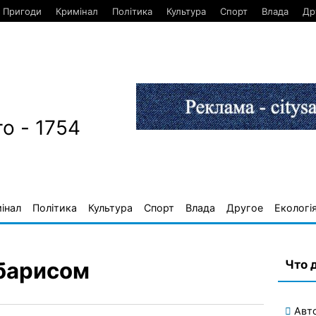
Пригоди
Кримінал
Політика
Культура
Спорт
Влада
Др
о - 1754
інал
Політика
Культура
Спорт
Влада
Другое
Екологі
Что 
рбарисом
Авт