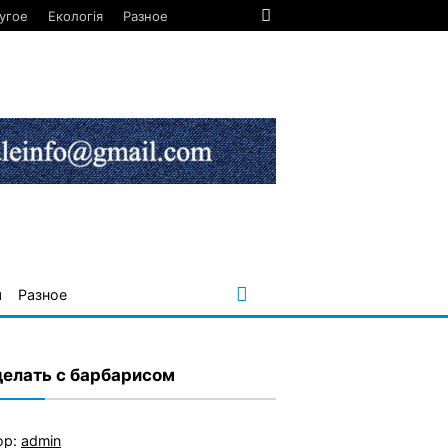
угое
Екологія
Разное
я
Разное
делать с барбарисом
ор:
admin