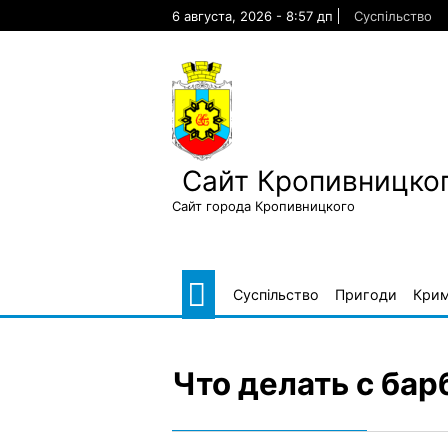
Skip
6 августа, 2026 - 8:57 дп
Суспільство
to
content
Сайт Кропивницког
Сайт города Кропивницкого
Суспільство
Пригоди
Крим
Что делать с ба