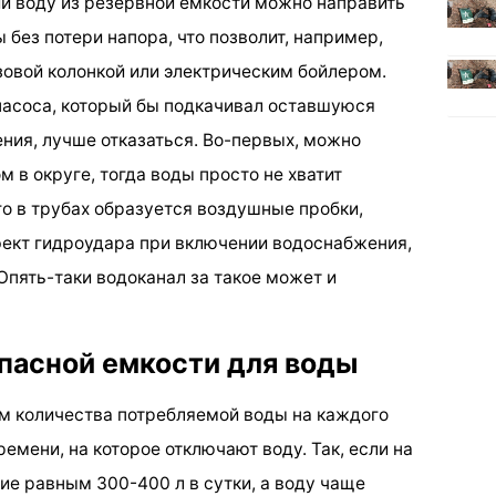
и воду из резервной емкости можно направить
без потери напора, что позволит, например,
зовой колонкой или электрическим бойлером.
 насоса, который бы подкачивал оставшуюся
ния, лучше отказаться. Во-первых, можно
 в округе, тогда воды просто не хватит
го в трубах образуется воздушные пробки,
фект гидроудара при включении водоснабжения,
Опять-таки водоканал за такое может и
апасной емкости для воды
м количества потребляемой воды на каждого
емени, на которое отключают воду. Так, если на
ие равным 300-400 л в сутки, а воду чаще