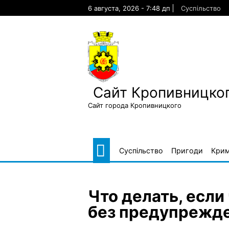
Skip
6 августа, 2026 - 7:48 дп
Суспільство
to
content
Сайт Кропивницког
Сайт города Кропивницкого
Суспільство
Пригоди
Крим
Что делать, если
без предупрежд