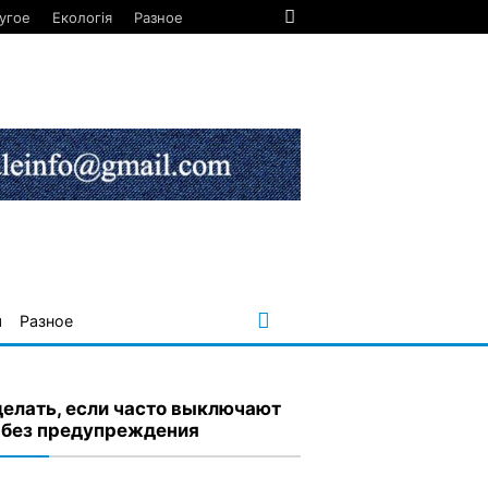
угое
Екологія
Разное
я
Разное
делать, если часто выключают
 без предупреждения