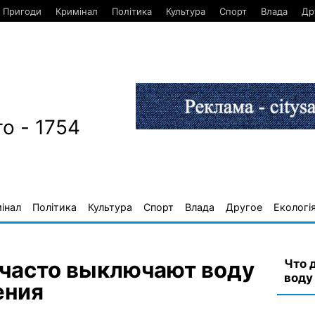
Пригоди
Кримінал
Політика
Культура
Спорт
Влада
Др
о - 1754
інал
Політика
Культура
Спорт
Влада
Другое
Екологі
Что 
 часто выключают воду
воду
ения