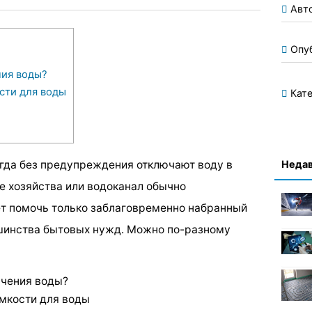
Авт
Опу
ния воды?
сти для воды
Кате
Недав
огда без предупреждения отключают воду в
 хозяйства или водоканал обычно
ет помочь только заблаговременно набранный
ьшинства бытовых нужд. Можно по-разному
ючения воды?
емкости для воды