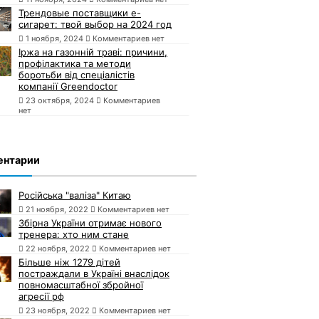
Трендовые поставщики e-
сигарет: твой выбор на 2024 год
1 ноября, 2024
Комментариев нет
Іржа на газонній траві: причини,
профілактика та методи
боротьби від спеціалістів
компанії Greendoctor
23 октября, 2024
Комментариев
нет
ентарии
Російська "валіза" Китаю
21 ноября, 2022
Комментариев нет
Збірна України отримає нового
тренера: хто ним стане
22 ноября, 2022
Комментариев нет
Більше ніж 1279 дітей
постраждали в Україні внаслідок
повномасштабної збройної
агресії рф
23 ноября, 2022
Комментариев нет