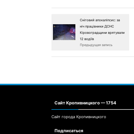
Сніговий апокаліпсис: за
ніч працівники ДСНС
Кіровоградщини врятували
12 водіїв
Предыдущая запись
Сайт Кропивницкого — 1754
Сайт города Кропивницкого
Подписаться