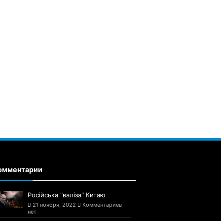
омментарии
Російська "валіза" Китаю
21 ноября, 2022
Комментариев
нет