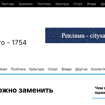
Пригоди
Кримінал
Політика
Культура
Спорт
Влада
Др
о - 1754
інал
Політика
Культура
Спорт
Влада
Другое
Екологі
Чем 
ожно заменить
пшен