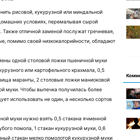
нить рисовой, кукурузной или миндальной
 домашних условиях, перемалывая сырой
. Также отличной заменой послужат гречневая,
рые, помимо своей низкокалорийности, обладают
амены одной столовой ложки пшеничной муки
курузного или картофельного крахмала, 0,5
Комм
вища маранты, 2 столовые ложки маниоковой
ой муки. Чтобы выпечка получилась более
дует использовать не один, а несколько сортов
ной муки нужно взять 0,5 стакана ячменной
убого помола, 1 стакан кукурузной муки, 0,6
олный стакан мелко помолотой кукурузной муки