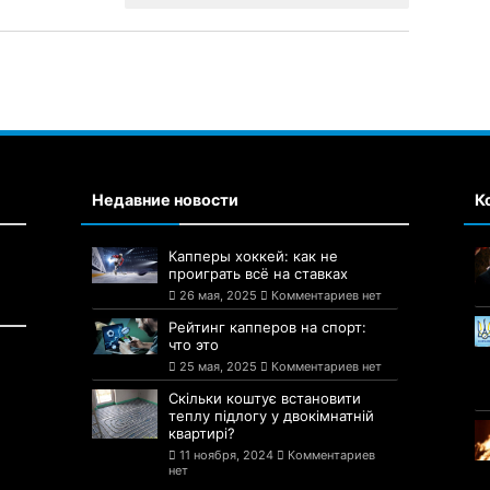
Недавние новости
К
Капперы хоккей: как не
проиграть всё на ставках
26 мая, 2025
Комментариев нет
Рейтинг капперов на спорт:
что это
25 мая, 2025
Комментариев нет
Скільки коштує встановити
теплу підлогу у двокімнатній
квартирі?
11 ноября, 2024
Комментариев
нет