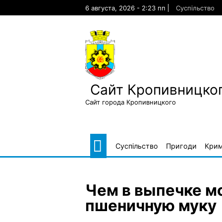
Skip
6 августа, 2026 - 2:23 пп
Суспільство
to
content
Сайт Кропивницког
Сайт города Кропивницкого
Суспільство
Пригоди
Крим
Чем в выпечке м
пшеничную муку