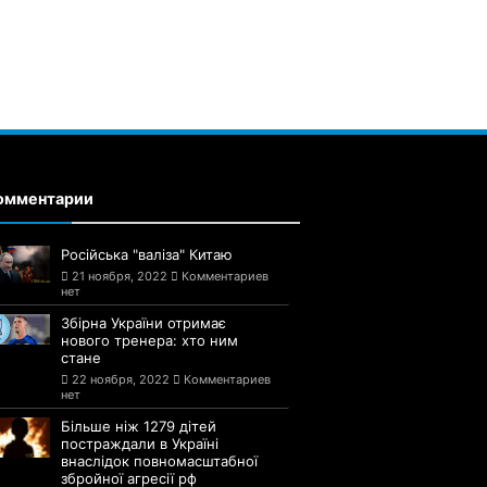
омментарии
Російська "валіза" Китаю
21 ноября, 2022
Комментариев
нет
Збірна України отримає
нового тренера: хто ним
стане
22 ноября, 2022
Комментариев
нет
Більше ніж 1279 дітей
постраждали в Україні
внаслідок повномасштабної
збройної агресії рф