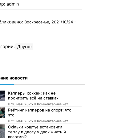
ор:
admin
бликовано:
Воскресенье, 2021/10/24 -
гории:
Другое
ние новости
Капперы хоккей: как не
проиграть всё на ставках
26 мая, 2025
Комментариев нет
Рейтинг капперов на спорт: что
это
25 мая, 2025
Комментариев нет
Скільки коштує встановити
теплу підлогу у двокімнатній
квартирі?