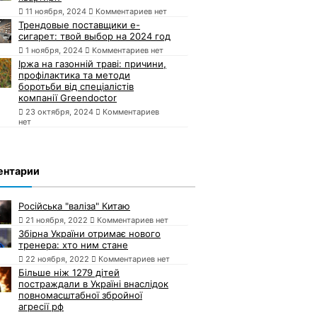
11 ноября, 2024
Комментариев нет
Трендовые поставщики e-
сигарет: твой выбор на 2024 год
1 ноября, 2024
Комментариев нет
Іржа на газонній траві: причини,
профілактика та методи
боротьби від спеціалістів
компанії Greendoctor
23 октября, 2024
Комментариев
нет
ентарии
Російська "валіза" Китаю
21 ноября, 2022
Комментариев нет
Збірна України отримає нового
тренера: хто ним стане
22 ноября, 2022
Комментариев нет
Більше ніж 1279 дітей
постраждали в Україні внаслідок
повномасштабної збройної
агресії рф