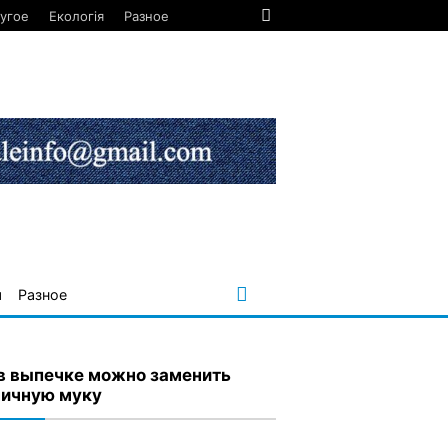
угое
Екологія
Разное
я
Разное
в выпечке можно заменить
ичную муку