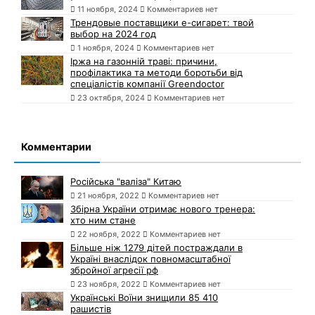
11 ноября, 2024
Комментариев нет
Трендовые поставщики e-сигарет: твой
выбор на 2024 год
1 ноября, 2024
Комментариев нет
Іржа на газонній траві: причини,
профілактика та методи боротьби від
спеціалістів компанії Greendoctor
23 октября, 2024
Комментариев нет
Комментарии
Російська "валіза" Китаю
21 ноября, 2022
Комментариев нет
Збірна України отримає нового тренера:
хто ним стане
22 ноября, 2022
Комментариев нет
Більше ніж 1279 дітей постраждали в
Україні внаслідок повномасштабної
збройної агресії рф
23 ноября, 2022
Комментариев нет
Українські Воїни знищили 85 410
рашистів