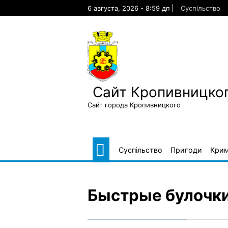
Skip
6 августа, 2026 - 8:59 дп
Суспільство
to
content
Сайт Кропивницког
Сайт города Кропивницкого
Суспільство
Пригоди
Крим
Быстрые булочки