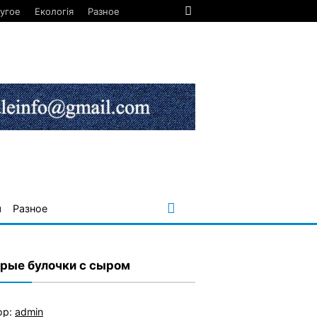
угое
Екологія
Разное
я
Разное
рые булочки с сыром
ор:
admin