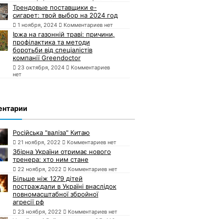
Трендовые поставщики e-
сигарет: твой выбор на 2024 год
1 ноября, 2024
Комментариев нет
Іржа на газонній траві: причини,
профілактика та методи
боротьби від спеціалістів
компанії Greendoctor
23 октября, 2024
Комментариев
нет
ентарии
Російська "валіза" Китаю
21 ноября, 2022
Комментариев нет
Збірна України отримає нового
тренера: хто ним стане
22 ноября, 2022
Комментариев нет
Більше ніж 1279 дітей
постраждали в Україні внаслідок
повномасштабної збройної
агресії рф
23 ноября, 2022
Комментариев нет