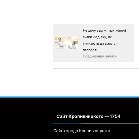
Не хочу заміж: три жіночі
знаки Зодіаку, які
уникають штампу у
паспорті
Предыдущая запись
Сайт Кропивницкого — 1754
Сайт города Кропивницкого