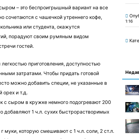
 сыром – это беспроигрышный вариант на все
Опу
но сочетаются с чашечкой утреннего кофе,
1:16
ольника или студента, окажутся
тий, порадуют своим румяным видом
Кате
стречи гостей.
я легкостью приготовления, доступностью
Недав
ными затратами. Чтобы придать готовой
есто можно добавить специи, не указанные в
 орех и т.д.
к с сыром в кружке немного подогревают 200
его добавляют 1 ч.л. сухих быстрорастворимых
 муки, которую смешивают с 1 ч.л. соли, 2 ст.л.