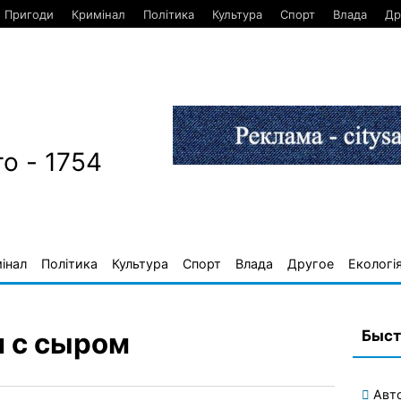
Пригоди
Кримінал
Політика
Культура
Спорт
Влада
Др
о - 1754
інал
Політика
Культура
Спорт
Влада
Другое
Екологі
Быст
 с сыром
Авт