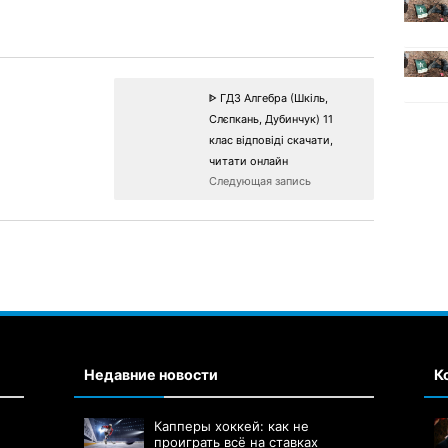
ᐈ ГДЗ Алгебра (Шкіль,
Слєпкань, Дубинчук) 11
клас відповіді скачати,
читати онлайн
Следующая запись
Недавние новости
К
Капперы хоккей: как не
проиграть всё на ставках