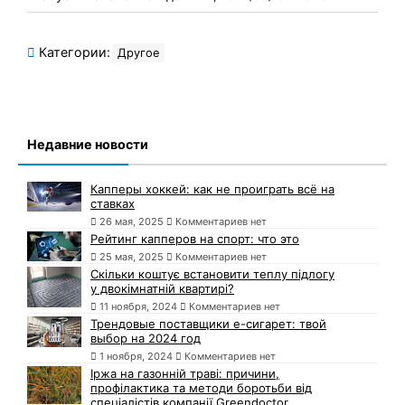
Категории:
Другое
Недавние новости
Капперы хоккей: как не проиграть всё на
ставках
26 мая, 2025
Комментариев нет
Рейтинг капперов на спорт: что это
25 мая, 2025
Комментариев нет
Скільки коштує встановити теплу підлогу
у двокімнатній квартирі?
11 ноября, 2024
Комментариев нет
Трендовые поставщики e-сигарет: твой
выбор на 2024 год
1 ноября, 2024
Комментариев нет
Іржа на газонній траві: причини,
профілактика та методи боротьби від
спеціалістів компанії Greendoctor