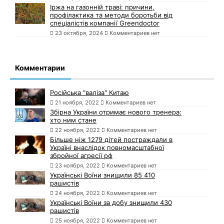
Іржа на газонній траві: причини,
профілактика та методи боротьби від
спеціалістів компанії Greendoctor
23 октября, 2024
Комментариев нет
Комментарии
Російська "валіза" Китаю
21 ноября, 2022
Комментариев нет
Збірна України отримає нового тренера:
хто ним стане
22 ноября, 2022
Комментариев нет
Більше ніж 1279 дітей постраждали в
Україні внаслідок повномасштабної
збройної агресії рф
23 ноября, 2022
Комментариев нет
Українські Воїни знищили 85 410
рашистів
24 ноября, 2022
Комментариев нет
Українські Воїни за добу знищили 430
рашистів
25 ноября, 2022
Комментариев нет