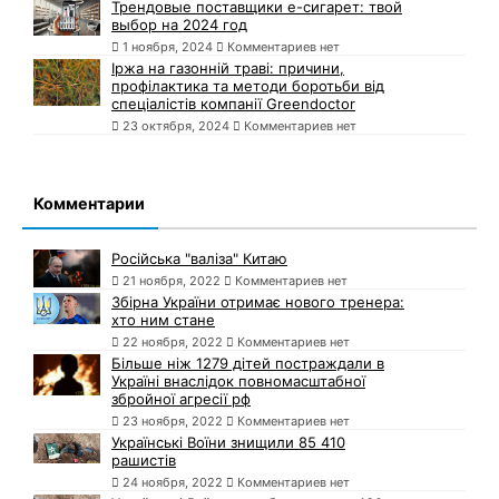
Трендовые поставщики e-сигарет: твой
выбор на 2024 год
1 ноября, 2024
Комментариев нет
Іржа на газонній траві: причини,
профілактика та методи боротьби від
спеціалістів компанії Greendoctor
23 октября, 2024
Комментариев нет
Комментарии
Російська "валіза" Китаю
21 ноября, 2022
Комментариев нет
Збірна України отримає нового тренера:
хто ним стане
22 ноября, 2022
Комментариев нет
Більше ніж 1279 дітей постраждали в
Україні внаслідок повномасштабної
збройної агресії рф
23 ноября, 2022
Комментариев нет
Українські Воїни знищили 85 410
рашистів
24 ноября, 2022
Комментариев нет