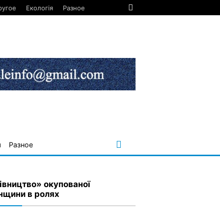
ругое
Екологія
Разное
я
Разное
івництво» окупованої
нщини в ролях