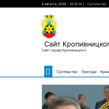
Skip
6 августа, 2026 - 12:31 пп
Суспільство
to
content
Сайт Кропивницког
Сайт города Кропивницкого
Суспільство
Пригоди
Крим