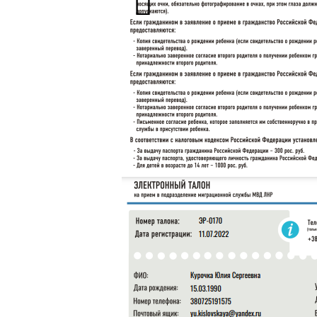
У 2017 році журналісти викрили р
Антоновича 103) належав сину «деп
в соціальних мережах закладу викл
«Голова адміністрації»
До списку гостей увійшов «голова 
Віталій Вікторович.