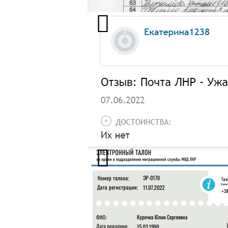
неякісної роботи підприємства про
«Начальство відділу адміністрації
У Білокуракинському районі «на
працює Курочка Юлія Сергіївна.
навчання до «Многофункциональн
муниципальных услуг» («Багатоф
муніципальних послуг») у Бєлгор
Курочка зареєструвалася на подач
вересні колаборантка брала уча
Зокрема, Курочка відповідала з
«керівників», запрошених на «свято
«Депутати народної ради»