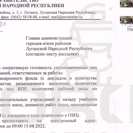
 інтерв’ю у 2016 році «екс-голова» окупованої
 року батальйон «Заря» обстрілював Луганськ з
17 році інформацію підтвердив бойовик «Зарі»
тріли шкіл, ринку, лікарень».
арченко — «голова» окупованої Донеччини.
ок вибуху в кафе «Сепар» у Донецьку. Тоді
асті, за даними деяких ЗМІ, в соціальних
«зберігати спокій і не піддаватися паніці» та
деякий час залишає територію Луганщини».
ла цю інформацію, заявивши, що акаунт Сергія
днено пост, неверифікований. На тій самій
перечення Козлова: «Я нікуди не біг і
 контроль».