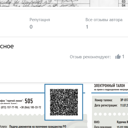
слідковується впродовж років.
»
чальницею загального відділу адміністрації»
 У липні 2022 року вона була відправлена на
ого центра предоставления государственных и
ункціонального центру надання державних і
одській області Російської Федерації. Тоді ж
у документів для отримання громадянства РФ.
сть в організації дня селища Білокуракине.
а прийом гостей. Розповідаємо, про декого з
».