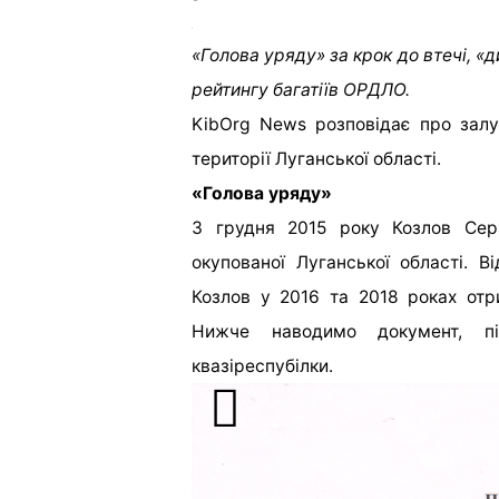
«Голова уряду» за крок до втечі, «
рейтингу багатіїв ОРДЛО.
KibOrg News розповідає про залу
території Луганської області.
«Голова уряду»
З грудня 2015 року Козлов Серг
окупованої Луганської області. В
Козлов у 2016 та 2018 роках от
Нижче наводимо документ, пі
квазіреспубілки.
травні 2014 року окупанти оголосил
Тоді Козлов був зарахований до б