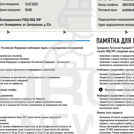
ич — «депутат народної ради». На сторінці в
зі шкільних свят з дітьми у військовій формі,
трічками та вшановує пам’ять радянських
запросила «депутатку» з фракції «Економічний
 За рейтингом 2015 року, Наден увійшла до 20
а посіла 16 місце з прибутком $4 млн. З 2014
аглядової Ради» «Луганськ-Нива» (Луганський
ідприємства Зінаїди монополізували луганський
тів розсилають місцевим торговим мережам
и, ринкових відносин та інвестицій», в яких
.