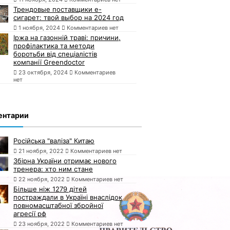
Трендовые поставщики e-
сигарет: твой выбор на 2024 год
1 ноября, 2024
Комментариев нет
Іржа на газонній траві: причини,
профілактика та методи
боротьби від спеціалістів
компанії Greendoctor
23 октября, 2024
Комментариев
нет
ентарии
Російська "валіза" Китаю
21 ноября, 2022
Комментариев нет
Збірна України отримає нового
тренера: хто ним стане
22 ноября, 2022
Комментариев нет
Більше ніж 1279 дітей
постраждали в Україні внаслідок
повномасштабної збройної
агресії рф
23 ноября, 2022
Комментариев нет