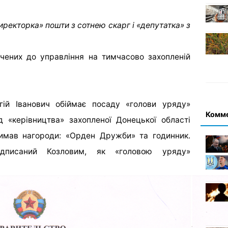
директорка» пошти з сотнею скарг і «депутатка» з
чених до управління на тимчасово захопленій
ій Іванович обіймає посаду «голови уряду»
Комм
ід «керівництва» захопленої Донецької області
римав нагороди: «Орден Дружби» та годинник.
дписаний Козловим, як «головою уряду»
и добровільну мобілізацію в Луганській області.
атальйону «Заря» («Зоря»), а за декілька днів