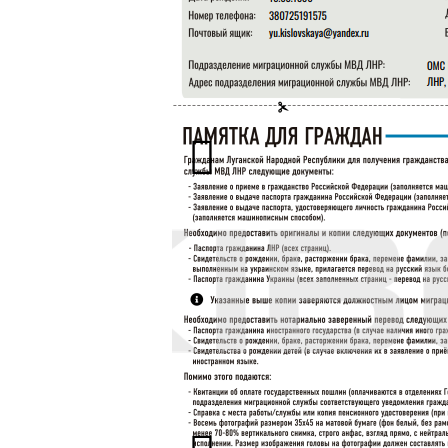
Лист отримав Сєров Сергій Вікторов
Однокласниках Сєров розміщує фото 
оцінює світлини з георгіївськими с
військових.
«Адміністрація» Білокуракиного 
союз» Наден Зінаїду Гаврилівну.
найбагатших «керівників» ОРДЛО т
року колаборантка є «головою н
комбінат хлібопродуктів, ЛКХ). П
ринок. «Адміністрації» окупан
«інструкції управління економік
наказують купувати продукцію ЛКХ