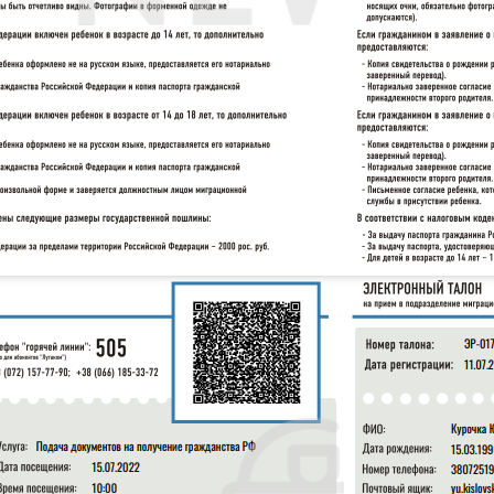
есторан Наден у Києві. Заклад «Ogorod» (вул.
утатки». Ресторан оцінили в $2 млн. У 2019 році
али пост про офіційне закриття «Ogorod».
адміністрації» Біловодського району Коваленко