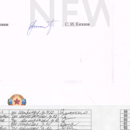
«Почты ЛНР» («Пошти» окупованої Луганщини)
на. У 2017 році колаборантка розповіла, що вже
х зареєстрованих підприємств квазіреспубліки,
Втім документи свідчать про зворотне. У червні
ракинського району подала запит «директорці»
відділень. Тоді ж Пуховцевій повідомили про
мовірно, результату це не принесло. Через три
ла знову щодо звернень громадян з приводу
я в селищі Мирне (раніше Червоноармійське).
, що отримання пошти в сусідньому населеному
для деяких верств населення майже неможливе.
сів.
дгуків на «Пошту» окупантів негативна. Тенденція