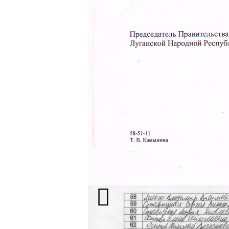
Посаду генеральної директорки 
обіймає Пуховцева Марина Євгеніїв
на той час «Пошта», одне з перши
досягла «непоганих результатів». 
2022 року «адміністрація» Білоку
щодо місць відкриття поштових 
скарги мешканців району, проте, й
місяці «адміністрація» написа
відсутності поштового відділенн
Місцеві жителі все ще скаржилися
пункті доволі проблематичне, а 
Колективний лист містить 100 підпи
В інтернеті переважна кількість ві