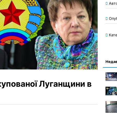
Авт
Опу
Кате
Недав
купованої Луганщини в