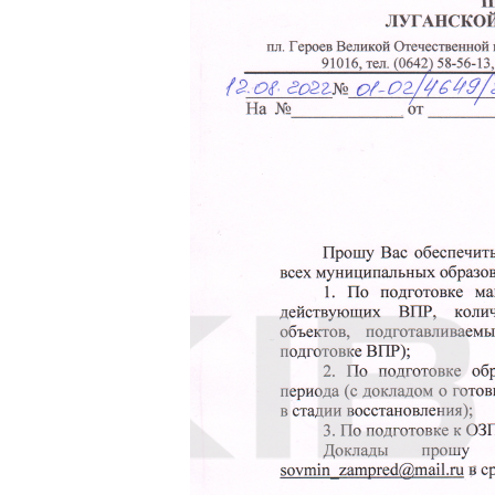
призначений начальником штабу. В
Луганщини розповів, що літом 2014
метою звинувачення України. У 20
Віталій Воротилін: «Відбувалися обс
У 2018 році загинув Олександр Зах
Смерть Захарченка настала внаслід
«голова» окупованої Луганської обл
мережах розмістив пост із закликом 
повідомленням про те, що він «на 
Згодом «рада міністрів» спростува
Козлова в Facebook, де було оприлю
сторінці Facebook було розміщено за
намагаюся взяти ситуацію під свій
«Керівництво пошти»