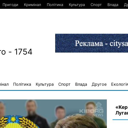
Пригоди
Кримінал
Політика
Культура
Спорт
Влада
Д
о - 1754
інал
Політика
Культура
Спорт
Влада
Другое
Екологі
«Кер
Луга