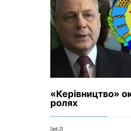
«Керівництво» о
ролях
[ad_1]