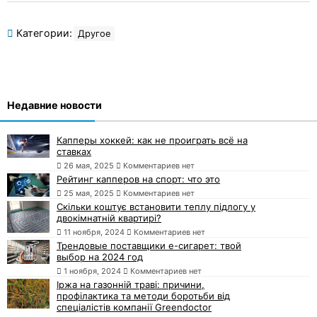
Категории:
Другое
Недавние новости
Капперы хоккей: как не проиграть всё на
ставках
26 мая, 2025
Комментариев нет
Рейтинг капперов на спорт: что это
25 мая, 2025
Комментариев нет
Скільки коштує встановити теплу підлогу у
двокімнатній квартирі?
11 ноября, 2024
Комментариев нет
Трендовые поставщики e-сигарет: твой
выбор на 2024 год
1 ноября, 2024
Комментариев нет
Іржа на газонній траві: причини,
профілактика та методи боротьби від
спеціалістів компанії Greendoctor