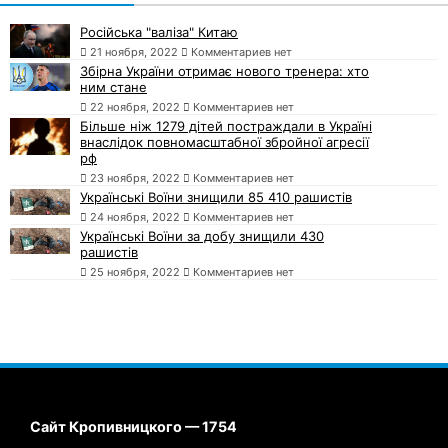
Російська "валіза" Китаю
21 ноября, 2022
Комментариев нет
Збірна України отримає нового тренера: хто
ним стане
22 ноября, 2022
Комментариев нет
Більше ніж 1279 дітей постраждали в Україні
внаслідок повномасштабної збройної агресії
рф
23 ноября, 2022
Комментариев нет
Українські Воїни знищили 85 410 рашистів
24 ноября, 2022
Комментариев нет
Українські Воїни за добу знищили 430
рашистів
25 ноября, 2022
Комментариев нет
Сайт Кропивницкого — 1754