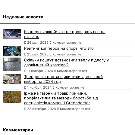
Недавние новости
Капперы хоккей: как не проиграть всё на
ставках
26 мая, 2025
Комментариев нет
Рейтинг капперов на спорт: что это
25 мая, 2025
Комментариев нет
Скільки коштує встановити теплу підлогу у
двокімнатній квартирі?
11 ноября, 2024
Комментариев нет
Трендовые поставщики e-сигарет: твой
выбор на 2024 год
1 ноября, 2024
Комментариев нет
Іржа на газонній траві: причини,
профілактика та методи боротьби від
спеціалістів компанії Greendoctor
23 октября, 2024
Комментариев нет
Комментарии