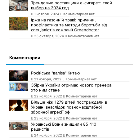
Трендовые поставщики e-сигарет: твой
выбор на 2024 год
1 ноября, 2024
Комментариев нет
Іржа на газонній траві: причини,
профілактика та методи боротьби від
спеціалістів компанії Greendoctor
23 октября, 2024
Комментариев нет
Комментарии
Російська "валіза" Китаю
21 ноября, 2022
Комментариев нет
Збірна України отримає нового тренера:
хто ним стане
22 ноября, 2022
Комментариев нет
Більше ніж 1279 дітей постраждали в
Україні внаслідок повномасштабної
збройної агресії рф
23 ноября, 2022
Комментариев нет
Українські Воїни знищили 85 410
рашистів
24 ноября, 2022
Комментариев нет