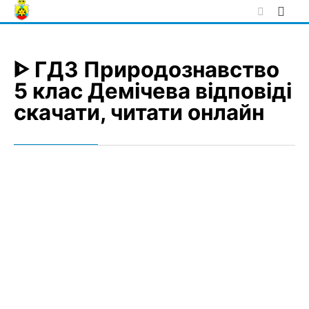
Skip
to
content
ᐈ ГДЗ Природознавство
5 клас Демічева відповіді
скачати, читати онлайн