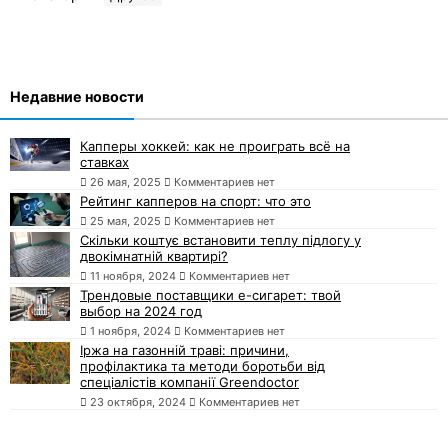
Недавние новости
Капперы хоккей: как не проиграть всё на
ставках
26 мая, 2025
Комментариев нет
Рейтинг капперов на спорт: что это
25 мая, 2025
Комментариев нет
Скільки коштує встановити теплу підлогу у
двокімнатній квартирі?
11 ноября, 2024
Комментариев нет
Трендовые поставщики e-сигарет: твой
выбор на 2024 год
1 ноября, 2024
Комментариев нет
Іржа на газонній траві: причини,
профілактика та методи боротьби від
спеціалістів компанії Greendoctor
23 октября, 2024
Комментариев нет