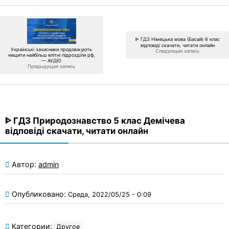
ᐈ ГДЗ Німецька мова (Басай) 6 клас
відповіді скачати, читати онлайн
Українські захисники продовжують
Следующая запись
нищити найбільш елітні підрозділи рф,
— АУДІО
Предыдущая запись
ᐈ ГДЗ Природознавство 5 клас Демічева
відповіді скачати, читати онлайн
Автор:
admin
Опубликовано:
Среда, 2022/05/25 - 0:09
Категории:
Другое