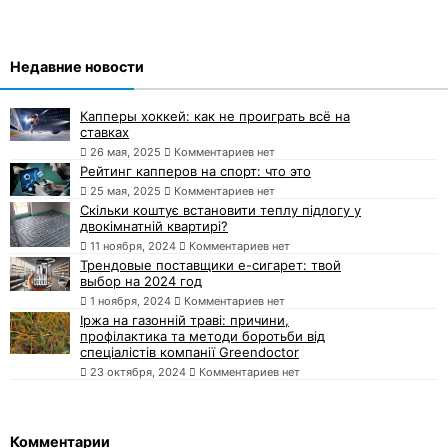
Недавние новости
Капперы хоккей: как не проиграть всё на
ставках
26 мая, 2025
Комментариев нет
Рейтинг капперов на спорт: что это
25 мая, 2025
Комментариев нет
Скільки коштує встановити теплу підлогу у
двокімнатній квартирі?
11 ноября, 2024
Комментариев нет
Трендовые поставщики e-сигарет: твой
выбор на 2024 год
1 ноября, 2024
Комментариев нет
Іржа на газонній траві: причини,
профілактика та методи боротьби від
спеціалістів компанії Greendoctor
23 октября, 2024
Комментариев нет
Комментарии