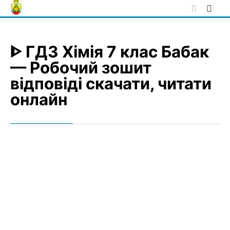
Skip
to
content
ᐈ ГДЗ Хімія 7 клас Бабак
— Робочий зошит
відповіді скачати, читати
онлайн