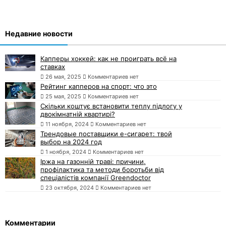
Недавние новости
Капперы хоккей: как не проиграть всё на
ставках
26 мая, 2025
Комментариев нет
Рейтинг капперов на спорт: что это
25 мая, 2025
Комментариев нет
Скільки коштує встановити теплу підлогу у
двокімнатній квартирі?
11 ноября, 2024
Комментариев нет
Трендовые поставщики e-сигарет: твой
выбор на 2024 год
1 ноября, 2024
Комментариев нет
Іржа на газонній траві: причини,
профілактика та методи боротьби від
спеціалістів компанії Greendoctor
23 октября, 2024
Комментариев нет
Комментарии