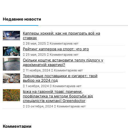
Недавние новости
Капперы хоккей: как не проиграть всё на
ставках
26 мая, 2025
Комментариев нет
Рейтинг капперов на спорт: что это
25 мая, 2025
Комментариев нет
Скільки коштує встановити теплу підлогу у
двокімнатній квартирі?
11 ноября, 2024
Комментариев нет
Трендовые поставщики e-сигарет: твой
выбор на 2024 год
1 ноября, 2024
Комментариев нет
Іржа на газонній траві: причини,
профілактика та методи боротьби від
спеціалістів компанії Greendoctor
23 октября, 2024
Комментариев нет
Комментарии