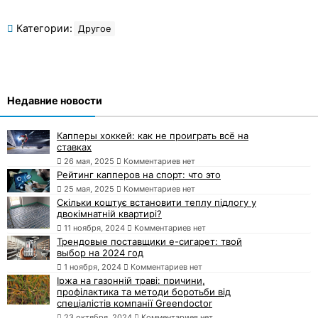
Категории:
Другое
Недавние новости
Капперы хоккей: как не проиграть всё на
ставках
26 мая, 2025
Комментариев нет
Рейтинг капперов на спорт: что это
25 мая, 2025
Комментариев нет
Скільки коштує встановити теплу підлогу у
двокімнатній квартирі?
11 ноября, 2024
Комментариев нет
Трендовые поставщики e-сигарет: твой
выбор на 2024 год
1 ноября, 2024
Комментариев нет
Іржа на газонній траві: причини,
профілактика та методи боротьби від
спеціалістів компанії Greendoctor
23 октября, 2024
Комментариев нет